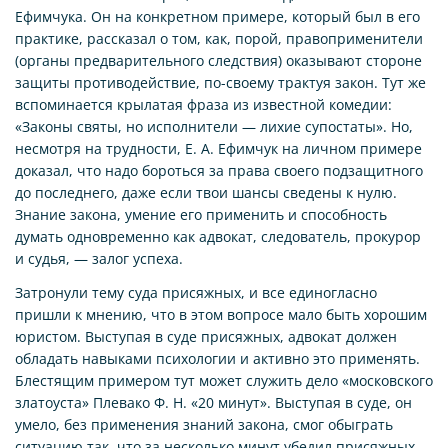
Ефимчука. Он на конкретном примере, который был в его
практике, рассказал о том, как, порой, правоприменители
(органы предварительного следствия) оказывают стороне
защиты противодействие, по-своему трактуя закон. Тут же
вспоминается крылатая фраза из известной комедии:
«Законы святы, но исполнители — лихие супостаты». Но,
несмотря на трудности, Е. А. Ефимчук на личном примере
доказал, что надо бороться за права своего подзащитного
до последнего, даже если твои шансы сведены к нулю.
Знание закона, умение его применить и способность
думать одновременно как адвокат, следователь, прокурор
и судья, — залог успеха.
Затронули тему суда присяжных, и все единогласно
пришли к мнению, что в этом вопросе мало быть хорошим
юристом. Выступая в суде присяжных, адвокат должен
обладать навыками психологии и активно это применять.
Блестящим примером тут может служить дело «московского
златоуста» Плевако Ф. Н. «20 минут». Выступая в суде, он
умело, без применения знаний закона, смог обыграть
ситуацию так, что за несколько минут убедил присяжных