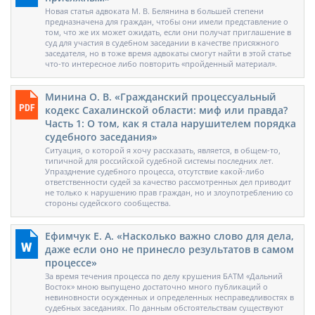
Новая статья адвоката М. В. Белянина в большей степени
предназначена для граждан, чтобы они имели представление о
том, что же их может ожидать, если они получат приглашение в
суд для участия в судебном заседании в качестве присяжного
заседателя, но в тоже время адвокаты смогут найти в этой статье
что-то интересное либо повторить «пройденный материал».
Минина О. В. «Гражданский процессуальный
кодекс Сахалинской области: миф или правда?
Часть 1: О том, как я стала нарушителем порядка
судебного заседания»
Ситуация, о которой я хочу рассказать, является, в общем-то,
типичной для российской судебной системы последних лет.
Упразднение судебного процесса, отсутствие какой-либо
ответственности судей за качество рассмотренных дел приводит
не только к нарушению прав граждан, но и злоупотреблению со
стороны судейского сообщества.
Ефимчук Е. А. «Насколько важно слово для дела,
даже если оно не принесло результатов в самом
процессе»
За время течения процесса по делу крушения БАТМ «Дальний
Восток» мною выпущено достаточно много публикаций о
невиновности осужденных и определенных несправедливостях в
судебных заседаниях. По данным обстоятельствам существуют