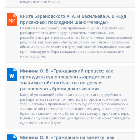
неоднозначные мнения.
Книга Барановского А. А. и Васильева А. В «Суд
присяжных: последний шанс Фемиды»
Из книги можно узнать, как правильно оценить перспективы
разбирательства дела в суде с участием присяжных, как
разработать стратегию защиты, чтобы она имела положительный
результат, как выиграть «битву за слова», что такое «пасхальные
яйца» и как их «заложить» в деле, как обойти «подводные камни»
при процедуре отбора кандидатов в присяжные заседатели и
многое другое.
Минина О. В. «Гражданский процесс: как
принудить суд определять юридически
значимые обстоятельства по делу и
распределять бремя доказывания»
Каждый уважающий себя юрист знает, что исход судебного
разбирательства зависит от многих факторов, в том числе, и от
того, насколько правильно и полно суд определит юридически
значимые обстоятельства по конкретному делу и распределит
бремя доказывания этих обстоятельств между сторонами спора.
В данной публикации освещён приём, который может побудить
суд исполнить свой долг.
Минина О. В. «Гражданам на заметку: как