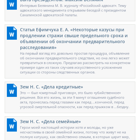
Интервью Белянина М. В. журналу «Российский адвокат». Тему
адвокатского менеджмента открываем беседой с президентом
Сахалинской адвокатской палаты.
Статья Ефимчука Е. А. «Некоторые казусы при
продлении стражи свыше предельного срока и
объявлении об окончании предварительного
расследования»
На первый взгляд это довольно простая процедура, объявление
об окончании предварительного следствия, но она легко может
превратиться в сложную. Предлагаю рассмотреть на конкретном
примере один из таких случаев искусственного усложнения
ситуации со стороны следственных органов.
Зем Н. С. «Дела кредитные»
Это — был «смертный приговор», это было «убийственное»
решение. Вся его жизнь, за эти 9 минут оглашения судебного
акта, пронеслась перед глазами как перед …кончиной, перед
угрозой смертельной опасности, как перед прыжком в …бездну.
Зем Н. С. «Дела семейные»
Герои моей настоящей истории хотя и молоды, но уже
несчастливы в своей семейной жизни, потому что живут не на
полную катушку, как свойственно семьям, в которых царит мир,