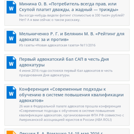
Минина О. В. «Потребитель всегда прав, или
Скупой платит дважды, а жадный — трижды»
Вы когда-нибудь видели фитинг стоимостью в 330 тысяч рублей?
Нет? А я вам сейчас о таком расскажу.
Мельниченко Р. Г. и Белянин М. В. «Рейтинг для
адвоката: за и против»
Из газеты «Новая адвокатская газета» №11/2016
Первый адвокатский бал САП в честь Дня
адвокатуры
4 июня 2016 года состоялся первый бал адвокатов в честь
празднования Дня адвокатуры.
Конференция «Современные подходы к
обучению в системе повышения квалификации
адвокатов»
26 мая в Федеральной палате адвокатов прошла конференция
«Современные подходы к обучению в системе повышения
квалификации адвокатов», организованная ФПА РФ совместно с
Американской ассоциацией юристов в России (ABA ROLI)
Лекции Е. А. Ромашко 14–15 мая 2016 г.