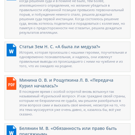
когда решения суда и в помине не было, тем более,
апелляционного определения, но желание убедиться в
правильности избранной позиции превысило первоначальный
порыв, и побуждение немного спало, решила дождаться
решения суда первой инстанции. Когда состоялось решение
суда, вновь хотелось поделиться и порадоваться с коллегами, но
памятуя о предосторожности «не сглазить», решила дождаться
результатов апелляции.
Статья Зем Н. С. «А была ли медуза?»
История, которая произошла с нашими героями, поучительная и
одновременно познавательная, и надеюсь, они извлекут
правильные выводы из происшедшего с ними на чужбине и из
того, что их ожидало на родине.
Минина О. В. и Рощупкина Л. В. «Передача
Курил началась?»
В последнее время с особой остротой вновь вспыхнул так
называемый «Курильский вопрос». И как граждане своей страны,
которым не безразлична ее судьба, мы решили разобраться в
этом вопросе сами и высказать своё мнение, несмотря на то, что
эта тема муссируется уже очень давно, и, казалось бы, всё уже
сказано.
Белянин М. В. «Обязанность или право быть
присяжным»