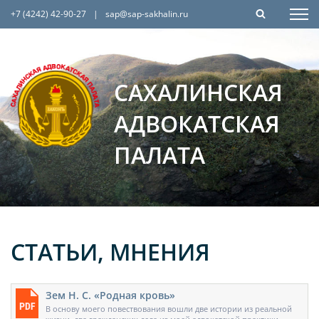
+7 (4242) 42-90-27
|
sap@sap-sakhalin.ru
САХАЛИНСКАЯ
АДВОКАТСКАЯ
ПАЛАТА
СТАТЬИ, МНЕНИЯ
Зем Н. С. «Родная кровь»
В основу моего повествования вошли две истории из реальной