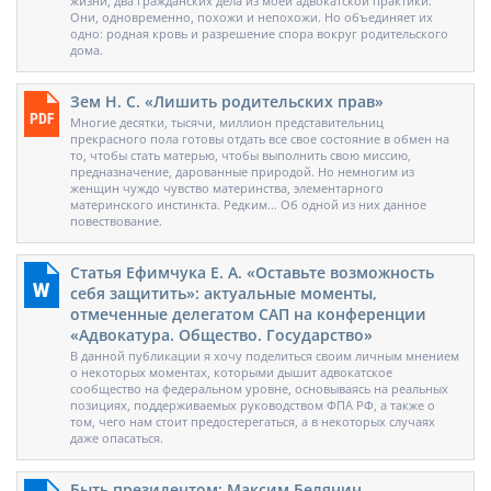
жизни, два гражданских дела из моей адвокатской практики.
Они, одновременно, похожи и непохожи. Но объединяет их
одно: родная кровь и разрешение спора вокруг родительского
дома.
Зем Н. С. «Лишить родительских прав»
Многие десятки, тысячи, миллион представительниц
прекрасного пола готовы отдать все свое состояние в обмен на
то, чтобы стать матерью, чтобы выполнить свою миссию,
предназначение, дарованные природой. Но немногим из
женщин чуждо чувство материнства, элементарного
материнского инстинкта. Редким… Об одной из них данное
повествование.
Статья Ефимчука Е. А. «Оставьте возможность
себя защитить»: актуальные моменты,
отмеченные делегатом САП на конференции
«Адвокатура. Общество. Государство»
В данной публикации я хочу поделиться своим личным мнением
о некоторых моментах, которыми дышит адвокатское
сообщество на федеральном уровне, основываясь на реальных
позициях, поддерживаемых руководством ФПА РФ, а также о
том, чего нам стоит предостерегаться, а в некоторых случаях
даже опасаться.
Быть президентом: Максим Белянин