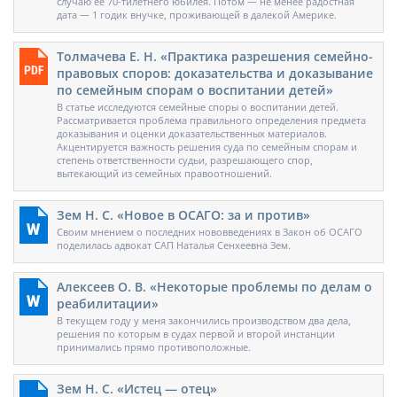
случаю ее 70-тилетнего юбилея. Потом — не менее радостная
дата — 1 годик внучке, проживающей в далекой Америке.
Толмачева Е. Н. «Практика разрешения семейно-
правовых споров: доказательства и доказывание
по семейным спорам о воспитании детей»
В статье исследуются семейные споры о воспитании детей.
Рассматривается проблема правильного определения предмета
доказывания и оценки доказательственных материалов.
Акцентируется важность решения суда по семейным спорам и
степень ответственности судьи, разрешающего спор,
вытекающий из семейных правоотношений.
Зем Н. С. «Новое в ОСАГО: за и против»
Своим мнением о последних нововведениях в Закон об ОСАГО
поделилась адвокат САП Наталья Сенхеевна Зем.
Алексеев О. В. «Некоторые проблемы по делам о
реабилитации»
В текущем году у меня закончились производством два дела,
решения по которым в судах первой и второй инстанции
принимались прямо противоположные.
Зем Н. С. «Истец — отец»