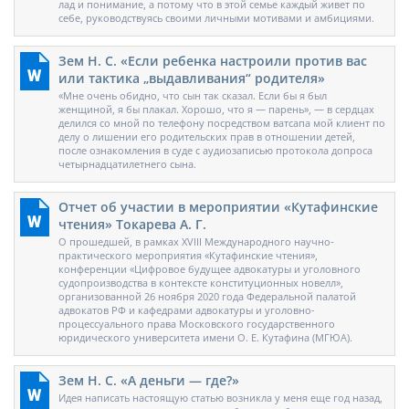
лад и понимание, а потому что в этой семье каждый живет по
себе, руководствуясь своими личными мотивами и амбициями.
Зем Н. С. «Если ребенка настроили против вас
или тактика „выдавливания“ родителя»
«Мне очень обидно, что сын так сказал. Если бы я был
женщиной, я бы плакал. Хорошо, что я — парень», — в сердцах
делился со мной по телефону посредством ватсапа мой клиент по
делу о лишении его родительских прав в отношении детей,
после ознакомления в суде с аудиозаписью протокола допроса
четырнадцатилетнего сына.
Отчет об участии в мероприятии «Кутафинские
чтения» Токарева А. Г.
О прошедшей, в рамках XVIII Международного научно-
практического мероприятия «Кутафинские чтения»,
конференции «Цифровое будущее адвокатуры и уголовного
судопроизводства в контексте конституционных новелл»,
организованной 26 ноября 2020 года Федеральной палатой
адвокатов РФ и кафедрами адвокатуры и уголовно-
процессуального права Московского государственного
юридического университета имени О. Е. Кутафина (МГЮА).
Зем Н. С. «А деньги — где?»
Идея написать настоящую статью возникла у меня еще год назад,