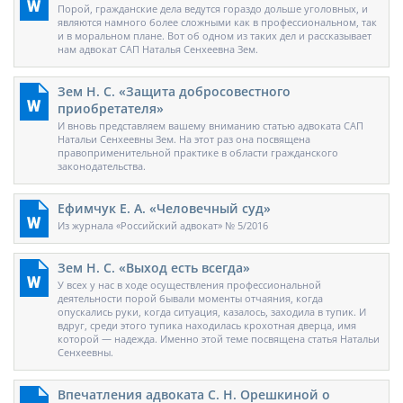
Порой, гражданские дела ведутся гораздо дольше уголовных, и
являются намного более сложными как в профессиональном, так
и в моральном плане. Вот об одном из таких дел и рассказывает
нам адвокат САП Наталья Сенхеевна Зем.
Зем Н. С. «Защита добросовестного
приобретателя»
И вновь представляем вашему вниманию статью адвоката САП
Натальи Сенхеевны Зем. На этот раз она посвящена
правоприменительной практике в области гражданского
законодательства.
Ефимчук Е. А. «Человечный суд»
Из журнала «Российский адвокат» № 5/2016
Зем Н. С. «Выход есть всегда»
У всех у нас в ходе осуществления профессиональной
деятельности порой бывали моменты отчаяния, когда
опускались руки, когда ситуация, казалось, заходила в тупик. И
вдруг, среди этого тупика находилась крохотная дверца, имя
которой — надежда. Именно этой теме посвящена статья Натальи
Сенхеевны.
Впечатления адвоката С. Н. Орешкиной о